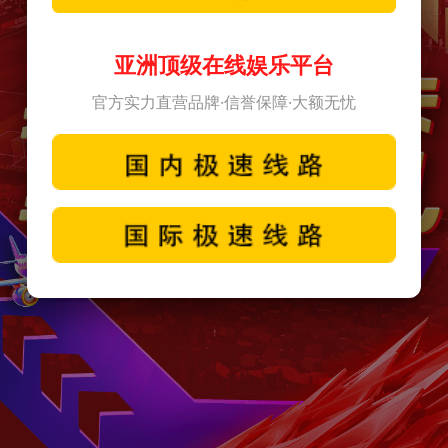
亚洲顶级在线娱乐平台
官方实力直营品牌·信誉保障·大额无忧